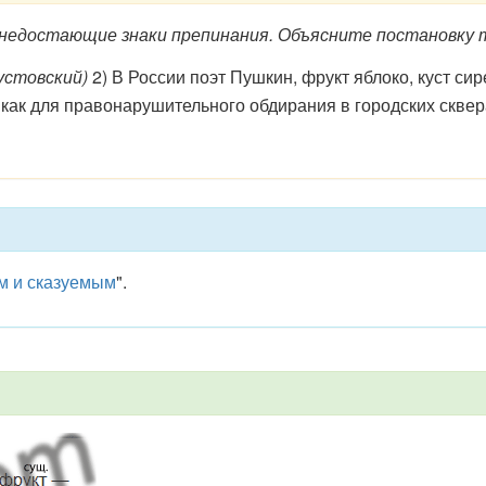
достающие знаки препинания. Объясните постановку т
аустовский)
2) В России поэт Пушкин, фрукт яблоко, куст си
ак для правонарушительного обдирания в городских скверах
м и сказуемым
".