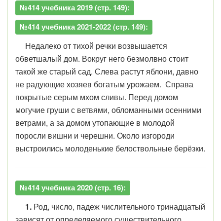
№414 учебника 2019 (стр. 149):
№414 учебника 2021-2022 (стр. 149):
Недалеко от тихой речки возвышается
обветшалый дом. Вокруг него безмолвно стоит
такой же старый сад. Слева растут яблони, давно
не радующие хозяев богатым урожаем. Справа
покрытые серым мхом сливы. Перед домом
могучие груши с ветвями, обломанными осенними
ветрами, а за домом утопающие в молодой
поросли вишни и черешни. Около изгороди
выстроились молоденькие белоствольные берёзки.
№414 учебника 2020 (стр. 16):
1.
Род, число, падеж числительного тринадцатый
зависят от определяемого существительного.