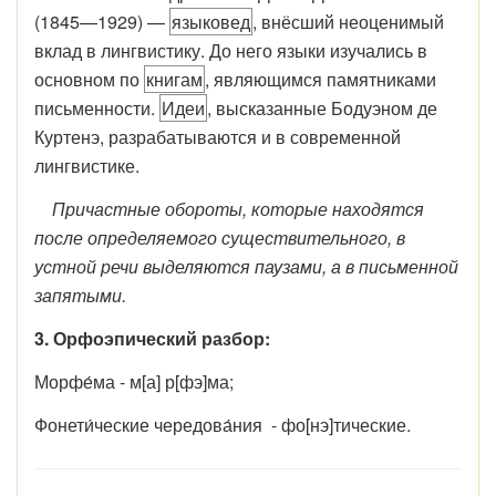
(1845—1929) —
языковед
,
внёсший неоценимый
вклад в лингвистику
. До него языки изучались в
основном по
книгам
,
являющимся памятниками
письменности
.
Идеи
,
высказанные Бодуэном де
Куртенэ
, разрабатываются и в современной
лингвистике.
Причастные обороты, которые находятся
после определяемого существительного, в
устной речи выделяются паузами, а в письменной
запятыми.
3. Орфоэпический разбор:
Морфе́ма - м[а] р[фэ]ма;
Фонети́ческие чередова́ния - фо[нэ]тические.