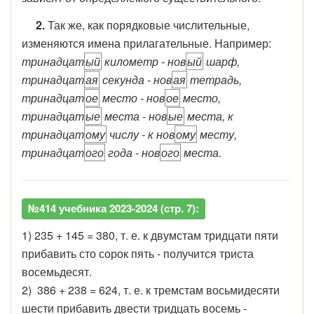
2.
Так же, как порядковые числительные,
изменяются имена прилагательные. Например:
тринадцат
ый
километр - нов
ый
шарф,
тринадцат
ая
секунда - нов
ая
тетрадь,
тринадцат
ое
место - нов
ое
место,
тринадцат
ые
места - нов
ые
места, к
тринадцат
ому
числу - к нов
ому
месту,
тринадцат
ого
года - нов
ого
места.
№414 учебника 2023-2024 (стр. 7):
1) 235 + 145 = 380, т. е. к двумстам тридцати пяти
прибавить сто сорок пять - получится триста
восемьдесят.
2) 386 + 238 = 624, т. е. к тремстам восьмидесяти
шести прибавить двести тридцать восемь -